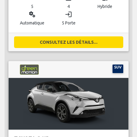
5
4
Hybride
miscellaneous_services
login
Automatique
5 Porte
CONSULTEZ LES DÉTAILS...
SUV