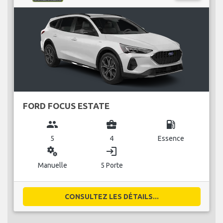
FORD FOCUS ESTATE
group
business_center
local_gas_station
5
4
Essence
miscellaneous_services
login
Manuelle
5 Porte
CONSULTEZ LES DÉTAILS...