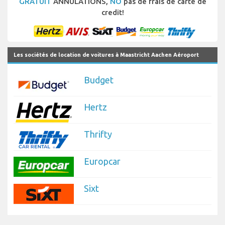
GRATUIT
ANNULATIONS,
NO
pas de frais de carte de
credit!
Les sociétés de location de voitures à Maastricht Aachen Aéroport
Budget
Hertz
Thrifty
Europcar
Sixt