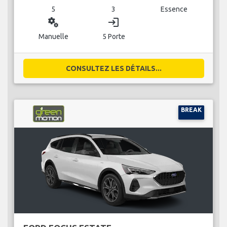
5
3
Essence
miscellaneous_services
login
Manuelle
5 Porte
CONSULTEZ LES DÉTAILS...
BREAK