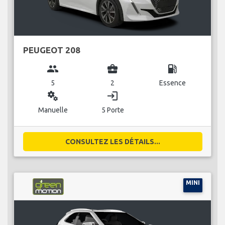
PEUGEOT 208
group
business_center
local_gas_station
5
2
Essence
miscellaneous_services
login
Manuelle
5 Porte
CONSULTEZ LES DÉTAILS...
MINI