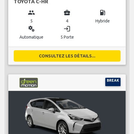
TOYOTA C-HR
group
business_center
local_gas_station
5
4
Hybride
miscellaneous_services
login
Automatique
5 Porte
CONSULTEZ LES DÉTAILS...
BREAK