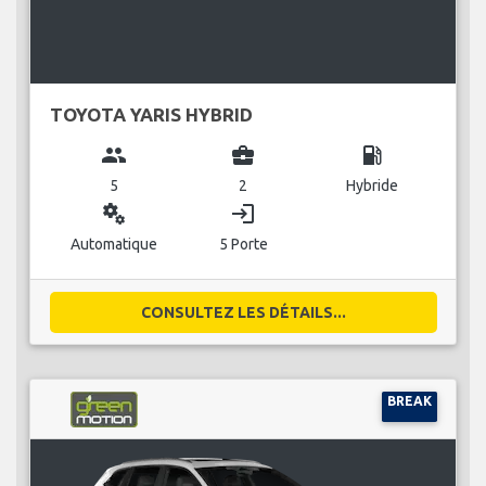
TOYOTA YARIS HYBRID
group
business_center
local_gas_station
5
2
Hybride
miscellaneous_services
login
Automatique
5 Porte
CONSULTEZ LES DÉTAILS...
BREAK