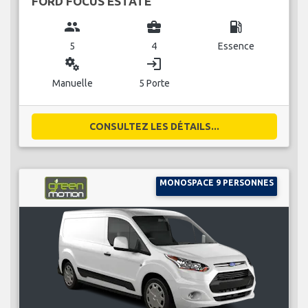
FORD FOCUS ESTATE
group
business_center
local_gas_station
5
4
Essence
miscellaneous_services
login
Manuelle
5 Porte
CONSULTEZ LES DÉTAILS...
MONOSPACE 9 PERSONNES