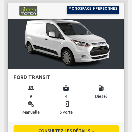
MONOSPACE 9 PERSONNES
FORD TRANSIT
group
business_center
local_gas_station
9
4
Diesel
miscellaneous_services
login
Manuelle
5 Porte
CONSULTEZ LES DÉTAILS...