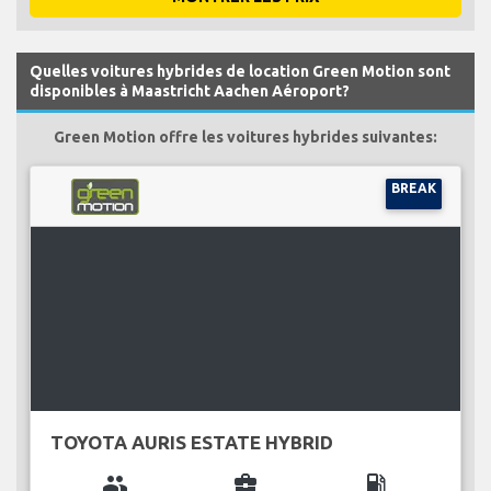
Quelles voitures hybrides de location Green Motion sont
disponibles à Maastricht Aachen Aéroport?
Green Motion offre les voitures hybrides suivantes:
BREAK
TOYOTA AURIS ESTATE HYBRID
group
business_center
local_gas_station