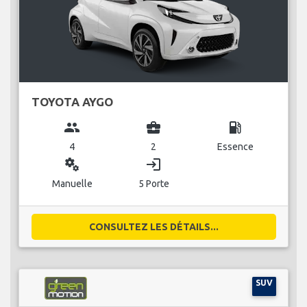
TOYOTA AYGO
group
business_center
local_gas_station
4
2
Essence
miscellaneous_services
login
Manuelle
5 Porte
CONSULTEZ LES DÉTAILS...
SUV