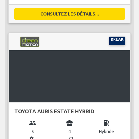
CONSULTEZ LES DÉTAILS...
BREAK
TOYOTA AURIS ESTATE HYBRID
group
business_center
local_gas_station
5
4
Hybride