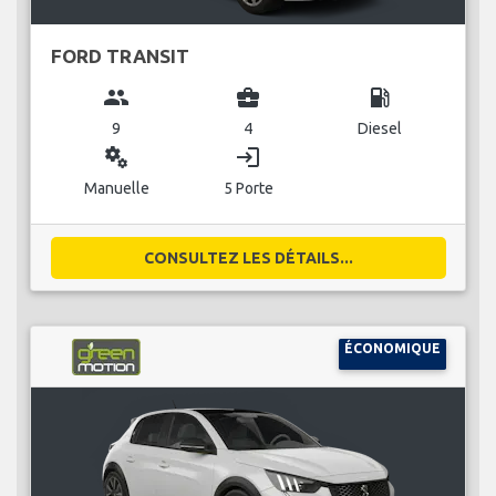
FORD TRANSIT
group
business_center
local_gas_station
9
4
Diesel
miscellaneous_services
login
Manuelle
5 Porte
CONSULTEZ LES DÉTAILS...
ÉCONOMIQUE