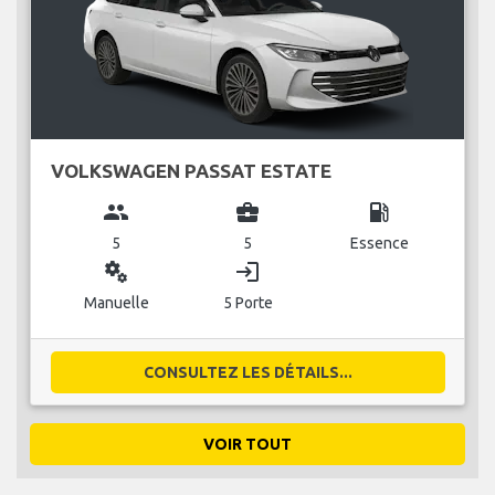
VOLKSWAGEN PASSAT ESTATE
group
business_center
local_gas_station
5
5
Essence
miscellaneous_services
login
Manuelle
5 Porte
CONSULTEZ LES DÉTAILS...
VOIR TOUT