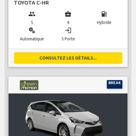
TOYOTA C-HR
group
business_center
local_gas_station
5
4
Hybride
miscellaneous_services
login
Automatique
5 Porte
CONSULTEZ LES DÉTAILS...
BREAK