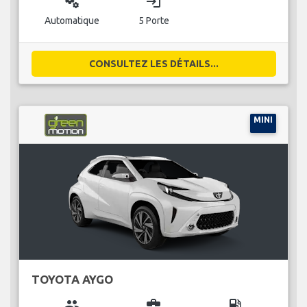
miscellaneous_services
login
Automatique
5 Porte
CONSULTEZ LES DÉTAILS...
MINI
TOYOTA AYGO
group
business_center
local_gas_station