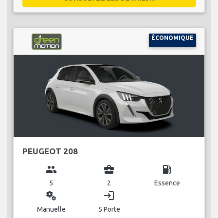
ÉCONOMIQUE
PEUGEOT 208
group
business_center
local_gas_station
5
2
Essence
miscellaneous_services
login
Manuelle
5 Porte