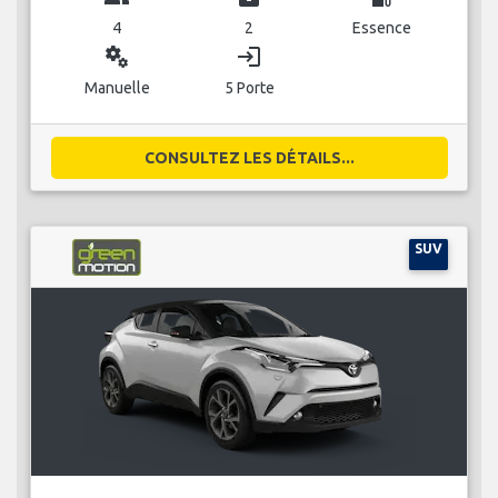
4
2
Essence
miscellaneous_services
login
Manuelle
5 Porte
CONSULTEZ LES DÉTAILS...
SUV