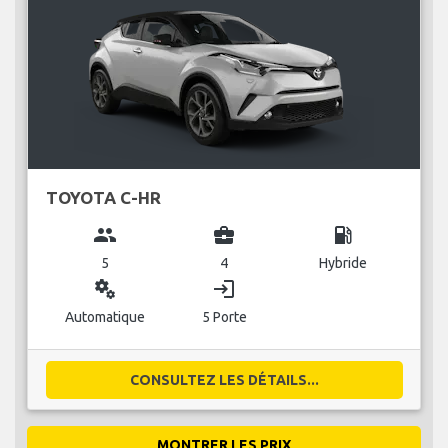
TOYOTA C-HR
group
business_center
local_gas_station
5
4
Hybride
miscellaneous_services
login
Automatique
5 Porte
CONSULTEZ LES DÉTAILS...
MONTRER LES PRIX