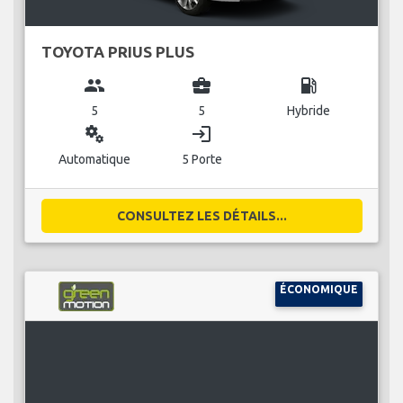
TOYOTA PRIUS PLUS
group
business_center
local_gas_station
5
5
Hybride
miscellaneous_services
login
Automatique
5 Porte
CONSULTEZ LES DÉTAILS...
ÉCONOMIQUE