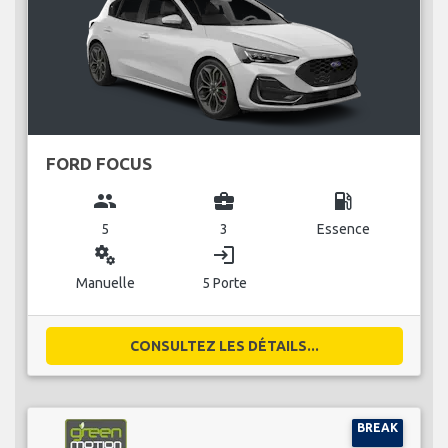
FORD FOCUS
group
business_center
local_gas_station
5
3
Essence
miscellaneous_services
login
Manuelle
5 Porte
CONSULTEZ LES DÉTAILS...
BREAK